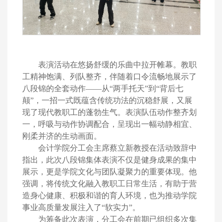
表演活动在悠扬舒缓的乐曲中拉开帷幕。教职
工精神饱满、列队整齐，伴随着口令流畅地展示了
八段锦的全套动作
——从“两手托天”到“背后七
颠”，一招一式既蕴含传统功法的沉稳舒展，又展
现了现代教职工的蓬勃生气。表演队伍动作整齐划
一，呼吸与动作协调配合，呈现出一幅动静相宜、
刚柔并济的生动画面。
会计学院分工会主席蔡立新教授在活动致辞中
指出，此次八段锦集体表演不仅是健身成果的集中
展示，更是学院文化与团队凝聚力的重要体现。他
强调，将传统文化融入教职工日常生活，有助于营
造身心健康、积极和谐的育人环境，也为推动学院
事业高质量发展注入了
“软实力”。
为筹备此次表演，分工会在前期已组织多次集