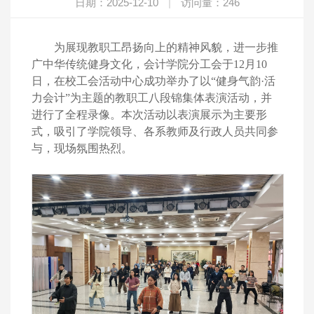
日期：2025-12-10
|
访问量：
246
为展现教职工昂扬向上的精神风貌，进一步推
广中华传统健身文化，会计学院分工会于
1
2
月
1
0
日，在校工会活动中心成功举办了以
“健身气韵·活
力会计”为主题的教职工八段锦集体表演活动
，
并
进行了全程录像
。本次活动以表演展示为主要形
式，吸引了学院领导、各系教师及行政人员共同参
与，现场氛围热烈。