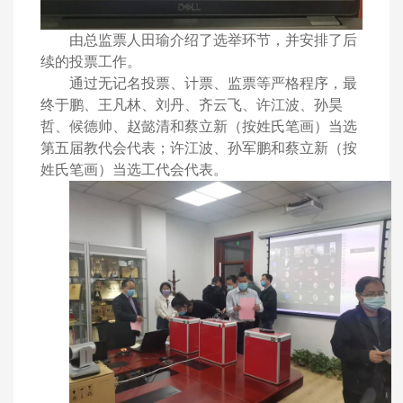
由总监票人田瑜介绍了选举环节，并安排了后
续的投票工作。
通过无记名投票、计票、监票等严格程序，最
终于鹏、王凡林、刘丹、齐云飞、许江波、孙昊
哲、候德帅、赵懿清和蔡立新（按姓氏笔画）当选
第五届教代会代表；许江波、孙军鹏和蔡立新（按
姓氏笔画）当选工代会代表。